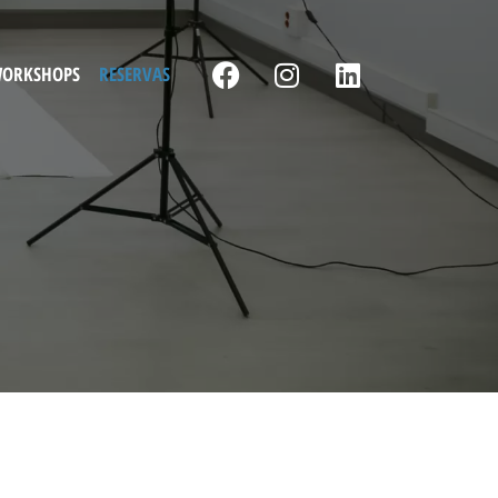
F
I
L
ORKSHOPS
RESERVAS
A
N
I
C
S
N
E
T
K
B
A
E
O
G
D
O
R
I
K
A
N
M