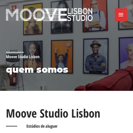
Skip
to
MAIN
content
MENU
Moove Studio Lisbon
quem somos
Moove Studio Lisbon
Estúdios de aluguer